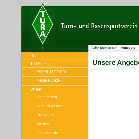
TURA Bremen e.V.
››
Angebote
Home
Unsere Angeb
100 Punkte
Punkte sammeln!
Meine Punkte
Verein
Nachrichten
Mitglied werden
Präsidium
Satzung
Datenschutz