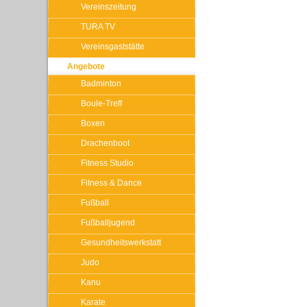
Vereinszeitung
TURA TV
Vereinsgaststätte
Angebote
Badminton
Boule-Treff
Boxen
Drachenboot
Fitness Studio
Fitness & Dance
Fußball
Fußballjugend
Gesundheitswerkstatt
Judo
Kanu
Karate