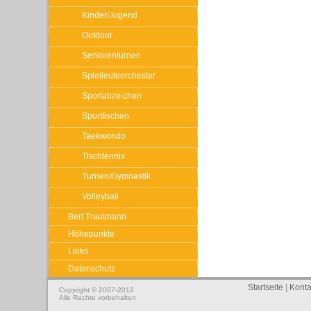
Kinder/Jugend
Outdoor
Seniorenturnen
Spielleuteorchester
Sportabzeichen
Sportfischen
Taekwondo
Tischtennis
Turnen/Gymnastik
Volleyball
Bert Trautmann
Höhepunkte
Links
Datenschutz
Startseite
|
Konta
Copyright © 2007-2012
Alle Rechte vorbehalten