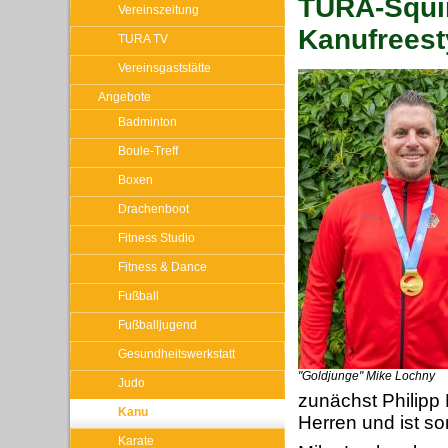
TURA-Squir
Vereinszeitung
Kanufreest
TURA TV
Vereinsgaststätte
Angebote
Badminton
Boule-Treff
Boxen
Drachenboot
Fitness Studio
Fitness & Dance
Fußball
Fußballjugend
Gesundheitswerkstatt
"Goldjunge" Mike Lochny
Judo
zunächst Philipp 
Kanu
Herren und ist so
Karate