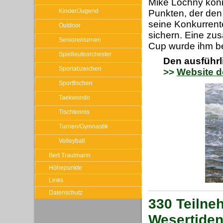
Mike Lochny konn
Kinder/Jugend
Punkten, der den
seine Konkurrente
Outdoor
sichern. Eine zus
Seniorenturnen
Cup wurde ihm be
Spielleuteorchester
Den ausführli
Sportabzeichen
>>
Website d
Sportfischen
Taekwondo
Tischtennis
Turnen/Gymnastik
Volleyball
Bert Trautmann
Höhepunkte
Links
Datenschutz
330 Teilne
Wesertiden