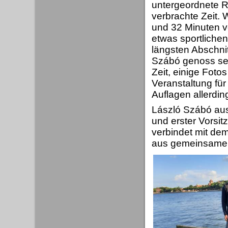
untergeordnete R
verbrachte Zeit. 
und 32 Minuten vo
etwas sportlichen
längsten Abschnit
Szábó genoss se
Zeit, einige Fot
Veranstaltung für
Auflagen allerdin
László Szábó aus
und erster Vorsi
verbindet mit de
aus gemeinsamen