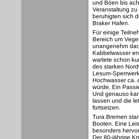
und Böen bis ach
Veranstaltung z
beruhigten sich 
Braker Hafen.
Für einige Teilne
Bereich um Veges
unangenehm dar, w
Kabbelwasser ent
wartete schon ku
des starken Nord
Lesum-Sperrwerk
Hochwasser ca. 
würde. Ein Passi
Und genauso kam 
lassen und die le
fortsetzen.
Tura Bremen start
Booten. Eine Leis
besonders hervo
Der 80-jährige Kn