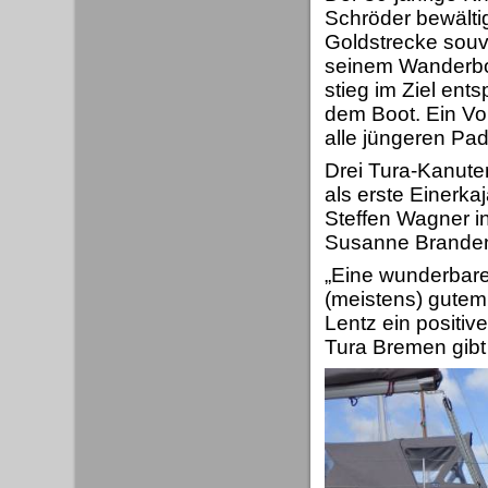
Schröder bewältig
Goldstrecke souv
seinem Wanderb
stieg im Ziel ent
dem Boot. Ein Vor
alle jüngeren Pad
Drei Tura-Kanut
als erste Einerka
Steffen Wagner i
Susanne Brandenbu
„Eine wunderbare
(meistens) gute
Lentz ein positiv
Tura Bremen gibt