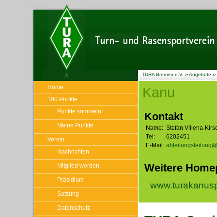
TURA Bremen e.V.
››
Angebote
››
Home
Kanu
100 Punkte
Punkte sammeln!
Kontakt
Meine Punkte
Name:
Stefan Villena-Kirs
Tel:
6202451
Verein
E-Mail:
abteilungsleitung@
Nachrichten
Weitere Home
Mitglied werden
Präsidium
www.turakanusp
Satzung
Datenschutz