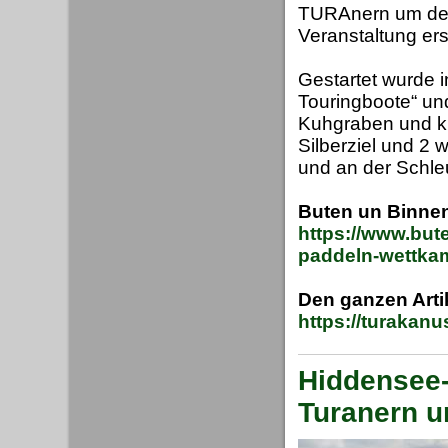
TURAnern um den
Veranstaltung ers
Gestartet wurde 
Touringboote“ u
Kuhgraben und kl
Silberziel und 2
und an der Schle
Buten un Binne
https://www.but
paddeln-wettka
Den ganzen Arti
https://turakan
Hiddensee-
Turanern u