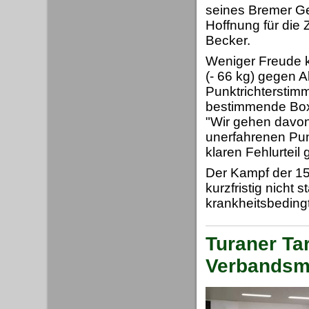
seines Bremer Geg
Hoffnung für die 
Becker.
Weniger Freude ka
(- 66 kg) gegen 
Punktrichterstimm
bestimmende Boxe
"Wir gehen davon
unerfahrenen Pun
klaren Fehlurteil 
Der Kampf der 15
kurzfristig nicht
krankheitsbedingt
Turaner Ta
Verbandsm