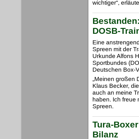
wichtiger“, erläu
Bestanden: 
DOSB-Trai
Eine anstrengen
Spreen mit der T
Urkunde Alfons 
Sportbundes (DOS
Deutschen Box-V
„Meinen großen D
Klaus Becker, die
auch an meine Tra
haben. Ich freue 
Spreen.
Tura-Boxer
Bilanz