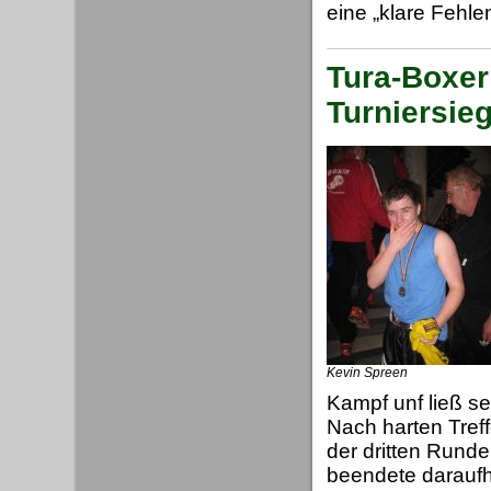
eine „klare Fehle
Tura-Boxer
Turniersie
Kevin Spreen
Kampf unf ließ s
Nach harten Tref
der dritten Runde
beendete daraufh