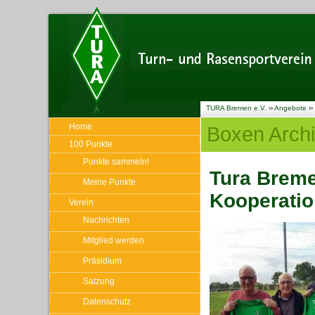
TURA Bremen e.V.
››
Angebote
››
Home
Boxen Arch
100 Punkte
Punkte sammeln!
Tura Breme
Meine Punkte
Kooperatio
Verein
Nachrichten
Mitglied werden
Präsidium
Satzung
Datenschutz