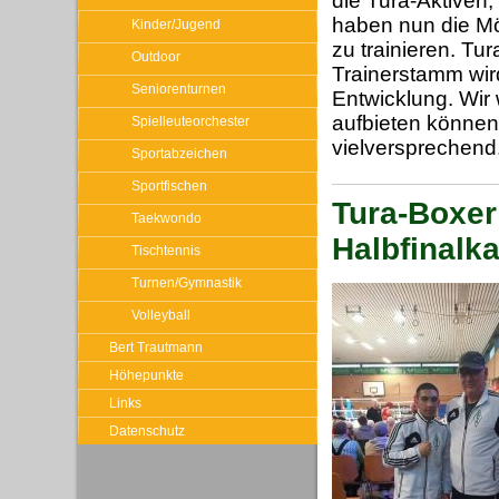
die Tura-Aktiven, 
haben nun die Mö
Kinder/Jugend
zu trainieren. Tu
Outdoor
Trainerstamm wird
Seniorenturnen
Entwicklung. Wir 
aufbieten können,
Spielleuteorchester
vielversprechend
Sportabzeichen
Sportfischen
Tura-Boxer
Taekwondo
Halbfinalk
Tischtennis
Turnen/Gymnastik
Volleyball
Bert Trautmann
Höhepunkte
Links
Datenschutz