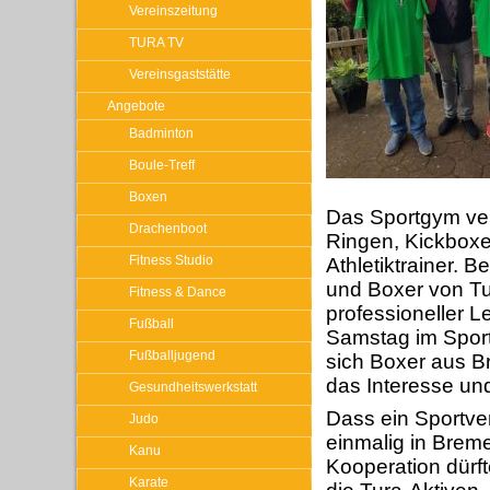
Vereinszeitung
TURA TV
Vereinsgaststätte
Angebote
Badminton
Boule-Treff
Boxen
Das Sportgym verf
Drachenboot
Ringen, Kickboxe
Fitness Studio
Athletiktrainer. 
und Boxer von Tur
Fitness & Dance
professioneller L
Fußball
Samstag im Sportg
Fußballjugend
sich Boxer aus 
das Interesse und
Gesundheitswerkstatt
Dass ein Sportve
Judo
einmalig in Breme
Kanu
Kooperation dürfte
Karate