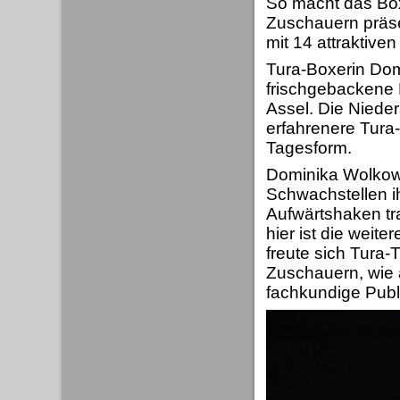
So macht das Box
Zuschauern präs
mit 14 attraktiv
Tura-Boxerin Dom
frischgebackene
Assel. Die Niede
erfahrenere Tura-
Tagesform.
Dominika Wolkowi
Schwachstellen i
Aufwärtshaken tra
hier ist die weit
freute sich Tura-
Zuschauern, wie 
fachkundige Publi