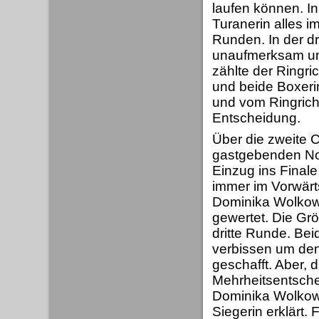
laufen können. I
Turanerin alles im
Runden. In der d
unaufmerksam und
zählte der Ringri
und beide Boxeri
und vom Ringric
Entscheidung.
Über die zweite
gastgebenden Nor
Einzug ins Final
immer im Vorwärt
Dominika Wolkow
gewertet. Die Grö
dritte Runde. Be
verbissen um den
geschafft. Aber, 
Mehrheitsentsch
Dominika Wolkowi
Siegerin erklärt.