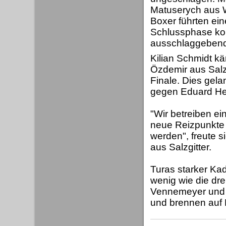
Matuserych aus W
Boxer führten ei
Schlussphase kon
ausschlaggebend 
Kilian Schmidt k
Özdemir aus Salz
Finale. Dies gel
gegen Eduard Her
"Wir betreiben e
neue Reizpunkte u
werden", freute 
aus Salzgitter.
Turas starker Kad
wenig wie die dr
Vennemeyer und R
und brennen auf 