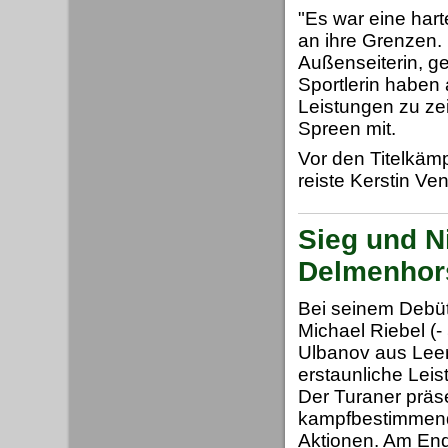
"Es war eine hart
an ihre Grenzen. 
Außenseiterin, ge
Sportlerin haben 
Leistungen zu zei
Spreen mit.
Vor den Titelkäm
reiste Kerstin V
Sieg und N
Delmenhor
Bei seinem Debüt
Michael Riebel (
Ulbanov aus Leer
erstaunliche Leis
Der Turaner präse
kampfbestimmend
Aktionen. Am End