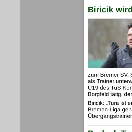
Biricik wir
zum Bremer SV. Se
als Trainer unte
U19 des TuS Kome
Borgfeld tätig, d
Biricik: „Tura ist 
Bremen-Liga gehö
Übergangstrainer 