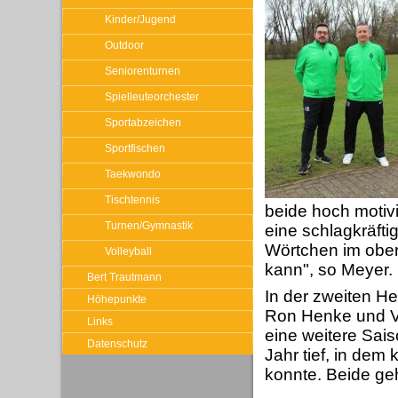
Kinder/Jugend
Outdoor
Seniorenturnen
Spielleuteorchester
Sportabzeichen
Sportfischen
Taekwondo
Tischtennis
beide hoch motivi
Turnen/Gymnastik
eine schlagkräft
Wörtchen im obere
Volleyball
kann", so Meyer.
Bert Trautmann
In der zweiten H
Höhepunkte
Ron Henke und Ve
Links
eine weitere Sais
Datenschutz
Jahr tief, in de
konnte. Beide ge