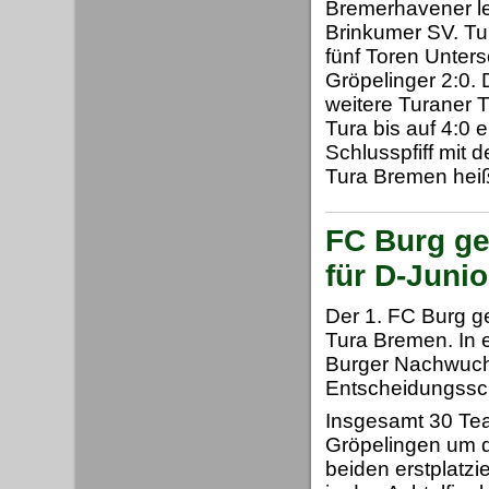
Bremerhavener l
Brinkumer SV. Tu
fünf Toren Unters
Gröpelinger 2:0.
weitere Turaner T
Tura bis auf 4:0
Schlusspfiff mit 
Tura Bremen heiß
FC Burg g
für D-Juni
Der 1. FC Burg g
Tura Bremen. In 
Burger Nachwuchs
Entscheidungssc
Insgesamt 30 Tea
Gröpelingen um d
beiden erstplatz