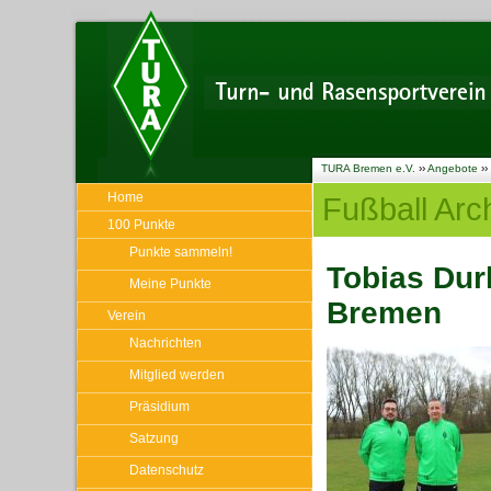
TURA Bremen e.V.
››
Angebote
››
Home
Fußball Arc
100 Punkte
Punkte sammeln!
Tobias Durl
Meine Punkte
Bremen
Verein
Nachrichten
Mitglied werden
Präsidium
Satzung
Datenschutz