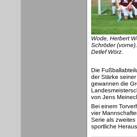
Wode, Herbert Wo
Schröder (vorne).
Detlef Wörz.
Die Fußballabteil
der Stärke seine
gewannen die Grö
Landesmeisterscha
von Jens Meinecke
Bei einem Torver
vier Mannschafte
Serie als zweite
sportliche Herau