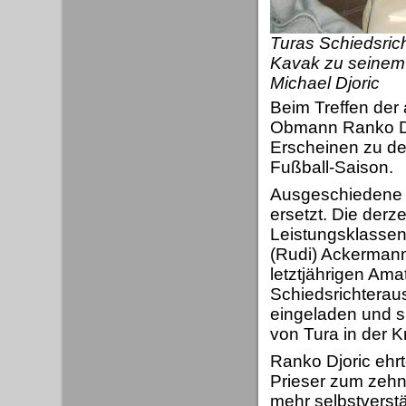
Turas Schiedsric
Kavak zu seinem 2
Michael Djoric
Beim Treffen der
Obmann Ranko Djo
Erscheinen zu de
Fußball-Saison.
Ausgeschiedene S
ersetzt. Die derz
Leistungsklassen
(Rudi) Ackermann
letztjährigen Am
Schiedsrichtera
eingeladen und s
von Tura in der Kr
Ranko Djoric ehr
Prieser zum zehnj
mehr selbstverstä