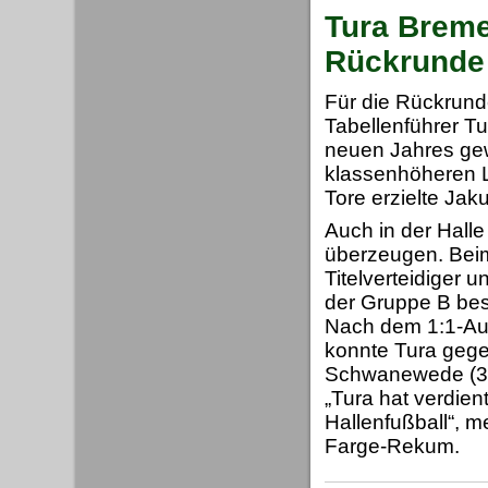
Tura Bremen
Rückrunde
Für die Rückrunde
Tabellenführer Tu
neuen Jahres ge
klassenhöheren L
Tore erzielte Jaku
Auch in der Hall
überzeugen. Beim
Titelverteidiger 
der Gruppe B bes
Nach dem 1:1-Auf
konnte Tura gege
Schwanewede (3:0
„Tura hat verdie
Hallenfußball“, m
Farge-Rekum.