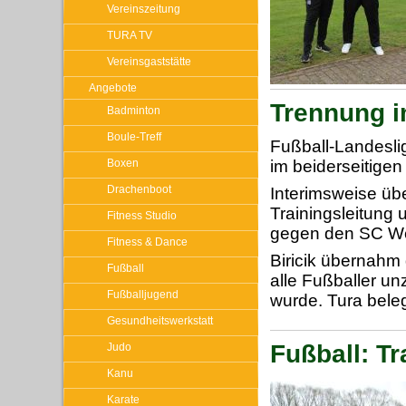
Vereinszeitung
TURA TV
Vereinsgaststätte
Angebote
Trennung i
Badminton
Boule-Treff
Fußball-Landeslig
Boxen
im beiderseitige
Drachenboot
Interimsweise üb
Trainingsleitung 
Fitness Studio
gegen den SC W
Fitness & Dance
Biricik übernahm
Fußball
alle Fußballer un
Fußballjugend
wurde. Tura beleg
Gesundheitswerkstatt
Fußball: Tr
Judo
Kanu
Karate