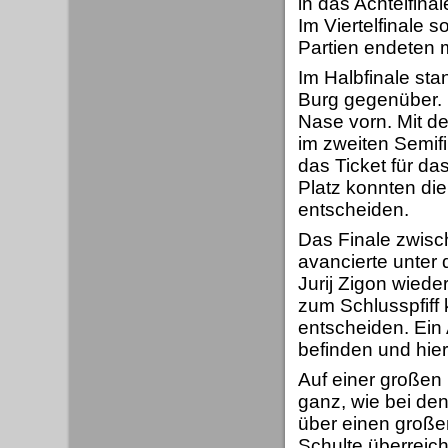
in das Achtelfinal
Im Viertelfinale s
Partien endeten 
Im Halbfinale sta
Burg gegenüber. 
Nase vorn. Mit d
im zweiten Semif
das Ticket für d
Platz konnten die
entscheiden.
Das Finale zwis
avancierte unte
Jurij Zigon wiede
zum Schlusspfiff 
entscheiden. Ein
befinden und hier
Auf einer großen
ganz, wie bei den
über einen große
Schulte überreic